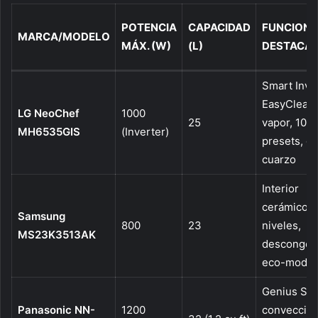
POTENCIA
CAPACIDAD
FUNCIONE
MARCA/MODELO
MÁX. (W)
(L)
DESTACA
Smart Inver
EasyClean
LG NeoChef
1000
25
vapor, 10
MH6535GIS
(Inverter)
presets, gri
cuarzo
Interior
cerámico, 
Samsung
800
23
niveles,
MS23K3513AK
descongela
eco-mode
Genius Sen
Panasonic NN-
1200
convección