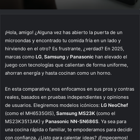
¡Hola, amigo! ¿Alguna vez has abierto la puerta de un
microondas y encontrado tu comida fría en un lado y
hirviendo en el otro? Es frustrante, ¿verdad? En 2025,
marcas como
LG
,
Samsung
y
Panasonic
han elevado el
juego con tecnologías que calientan de forma uniforme,
ahorran energía y hasta cocinan como un horno.
En esta comparativa, nos enfocamos en sus pros y contras
reales, basados en pruebas independientes y opiniones
de usuarios. Elegiremos modelos icónicos:
LG NeoChef
(como el MH6535GIS),
Samsung MS23K
(como el
MS23K3513AK) y
Panasonic NN-SN686S
. Ya sea para
una cocina rápida o familiar, te empoderamos para decidir
con confianza. ¿Listo para calentar ideas? ¡Empecemos!