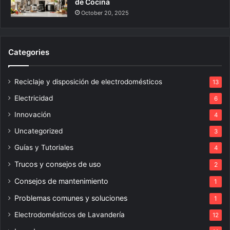
de Cocina
October 20, 2025
Categories
Reciclaje y disposición de electrodomésticos
13
Electricidad
6
Innovación
4
Uncategorized
3
Guías y Tutoriales
4
Trucos y consejos de uso
2
Consejos de mantenimiento
1
Problemas comunes y soluciones
1
Electrodomésticos de Lavandería
12