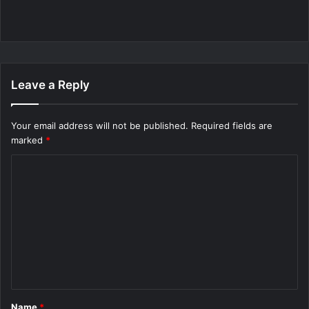
Leave a Reply
Your email address will not be published.
Required fields are
marked
*
C
o
m
m
e
n
t
Name
*