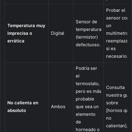
Probar el
sensor con
Sensor de
Temperatura muy
un
temperatura
imprecisa o
Digital
multímetro 
(termistor)
errática
reemplazarl
defectuoso.
si es
necesario.
Podría ser
el
termostato,
Consulta
pero es más
nuestra guía
probable
No calienta en
sobre
Ambos
que sea un
absoluto
[hornos que
elemento
no
de
calientan].
horneado o