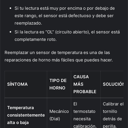
Si tu lectura está muy por encima o por debajo de
este rango, el sensor está defectuoso y debe ser
reemplazado.
Si la lectura es “OL” (circuito abierto), el sensor está
completamente roto.
Reemplazar un sensor de temperatura es una de las
reparaciones de horno más fáciles que puedes hacer.
CAUSA
TIPO DE
SÍNTOMA
MÁS
SOLUCIÓN
HORNO
PROBABLE
El
Calibrar el
Temperatura
Mecánico
termostato
tornillo
consistentemente
(Dial)
necesita
detrás de la
alta o baja
calibración.
perilla.