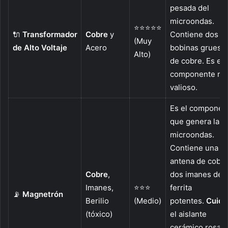
pesada del
microondas.
⭐⭐⭐⭐⭐
🔌
Transformador
Cobre
y
Contiene dos
(Muy
de Alto Voltaje
Acero
bobinas gruesa
Alto)
de cobre. Es el
componente má
valioso.
Es el componen
que genera las
microondas.
Contiene una
antena de cobre
Cobre
,
dos imanes de
Imanes,
⭐⭐⭐
ferrita
📡
Magnetrón
Berilio
(Medio)
potentes.
Cuida
(tóxico)
el aislante
cerámico rosa