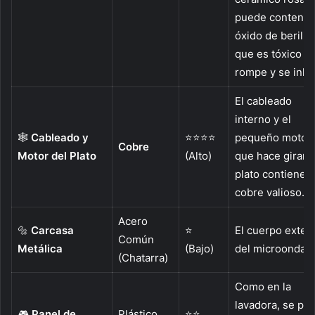
puede contener
óxido de berilio,
que es tóxico si
rompe y se inha
El cableado
interno y el
🕸️
Cableado y
⭐⭐⭐⭐
pequeño motor
Cobre
Motor del Plato
(Alto)
que hace girar e
plato contienen
cobre valioso.
Acero
🔩
Carcasa
⭐
El cuerpo exteri
Común
Metálica
(Bajo)
del microondas.
(Chatarra)
Como en la
lavadora, se pu
🎮
Panel de
Plástico,
⭐⭐