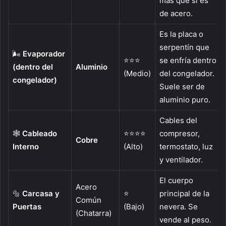
más que si es
de acero.
Es la placa o
serpentín que
🌬️
Evaporador
⭐⭐⭐
se enfría dentro
(dentro del
Aluminio
(Medio)
del congelador.
congelador)
Suele ser de
aluminio puro.
Cables del
🕸️
Cableado
⭐⭐⭐⭐
compresor,
Cobre
Interno
(Alto)
termostato, luz
y ventilador.
El cuerpo
Acero
🔩
Carcasa y
⭐
principal de la
Común
Puertas
(Bajo)
nevera. Se
(Chatarra)
vende al peso.