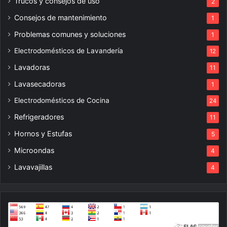
Trucos y consejos de uso
2
Consejos de mantenimiento
1
Problemas comunes y soluciones
1
Electrodomésticos de Lavandería
12
Lavadoras
11
Lavasecadoras
1
Electrodomésticos de Cocina
24
Refrigeradores
11
Hornos y Estufas
5
Microondas
4
Lavavajillas
4